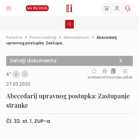
NN 85/2026
Početna
>
Pravni sadržaji
>
Abecedarium
>
Abecedarij
upravnog postupka: Zastupa...
Detalji dokumenta
A
A
SPREMI
ISPIS
DOC
BILJEŠKE
27.03.2020.
Abecedarij upravnog postupka: Zastupanje
stranke
Čl. 32. st. 1. ZUP-a