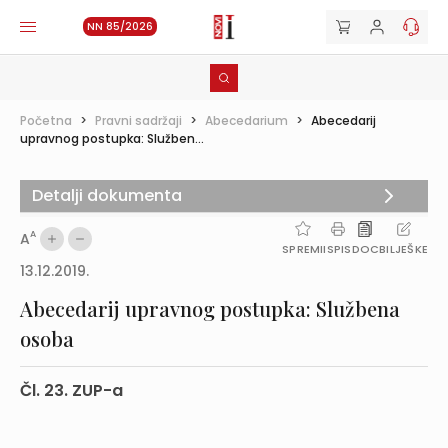
NN 85/2026
Početna
>
Pravni sadržaji
>
Abecedarium
>
Abecedarij
upravnog postupka: Služben...
Detalji dokumenta
A
A
SPREMI
ISPIS
DOC
BILJEŠKE
13.12.2019.
Abecedarij upravnog postupka: Službena
osoba
Čl. 23. ZUP-a