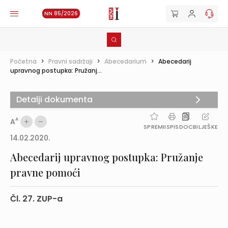
NN 85/2026
Početna
>
Pravni sadržaji
>
Abecedarium
>
Abecedarij
upravnog postupka: Pružanj...
Detalji dokumenta
A
A
SPREMI
ISPIS
DOC
BILJEŠKE
14.02.2020.
Abecedarij upravnog postupka: Pružanje
pravne pomoći
Čl. 27. ZUP-a