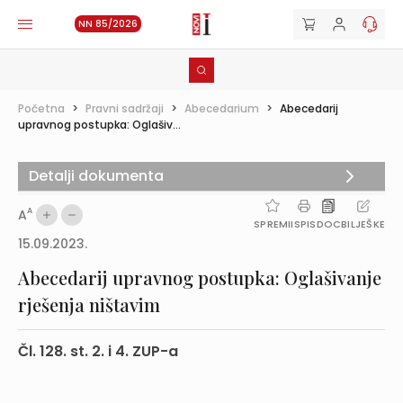
NN 85/2026
Početna
>
Pravni sadržaji
>
Abecedarium
>
Abecedarij
upravnog postupka: Oglašiv...
Detalji dokumenta
A
A
SPREMI
ISPIS
DOC
BILJEŠKE
15.09.2023.
Abecedarij upravnog postupka: Oglašivanje
rješenja ništavim
Čl. 128. st. 2. i 4. ZUP-a