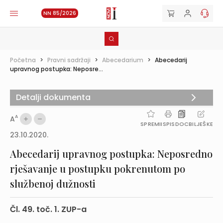
NN 85/2026
Početna
>
Pravni sadržaji
>
Abecedarium
>
Abecedarij
upravnog postupka: Neposre...
Detalji dokumenta
A
A
SPREMI
ISPIS
DOC
BILJEŠKE
23.10.2020.
Abecedarij upravnog postupka: Neposredno
rješavanje u postupku pokrenutom po
službenoj dužnosti
Čl. 49. toč. 1. ZUP-a