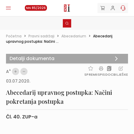
NN 85/2026
Početna
>
Pravni sadržaji
>
Abecedarium
>
Abecedarij
upravnog postupka: Načini ...
Detalji dokumenta
A
A
SPREMI
ISPIS
DOC
BILJEŠKE
03.07.2020.
Abecedarij upravnog postupka: Načini
pokretanja postupka
Čl. 40. ZUP-a