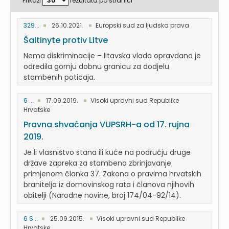
Prikaži
rezultata po stranici
329...
26.10.2021.
Europski sud za ljudska prava
Šaltinyte protiv Litve
Nema diskriminacije – litavska vlada opravdano je
odredila gornju dobnu granicu za dodjelu
stambenih poticaja.
6 ...
17.09.2019.
Visoki upravni sud Republike
Hrvatske
Pravna shvaćanja VUPSRH-a od 17. rujna
2019.
Je li vlasništvo stana ili kuće na području druge
države zapreka za stambeno zbrinjavanje
primjenom članka 37. Zakona o pravima hrvatskih
branitelja iz domovinskog rata i članova njihovih
obitelji (Narodne novine, broj 174/04-92/14).
6 S...
25.09.2015.
Visoki upravni sud Republike
Hrvatske