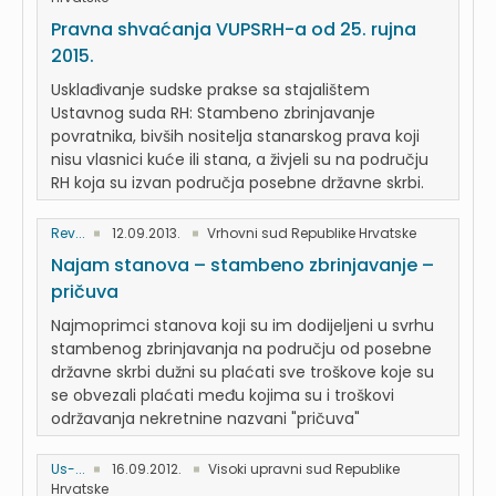
Pravna shvaćanja VUPSRH-a od 25. rujna
2015.
Usklađivanje sudske prakse sa stajalištem
Ustavnog suda RH: Stambeno zbrinjavanje
povratnika, bivših nositelja stanarskog prava koji
nisu vlasnici kuće ili stana, a živjeli su na području
RH koja su izvan područja posebne državne skrbi.
Rev...
12.09.2013.
Vrhovni sud Republike Hrvatske
Najam stanova – stambeno zbrinjavanje –
pričuva
Najmoprimci stanova koji su im dodijeljeni u svrhu
stambenog zbrinjavanja na području od posebne
državne skrbi dužni su plaćati sve troškove koje su
se obvezali plaćati među kojima su i troškovi
održavanja nekretnine nazvani "pričuva"
Us-...
16.09.2012.
Visoki upravni sud Republike
Hrvatske