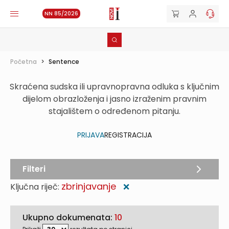
NN 85/2026
Početna
>
Sentence
Skraćena sudska ili upravnopravna odluka s ključnim
dijelom obrazloženja i jasno izraženim pravnim
stajalištem o određenom pitanju.
PRIJAVA
REGISTRACIJA
Filteri
zbrinjavanje
Ključna riječ:
❌
Ukupno dokumenata:
10