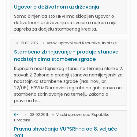
Ugovor o doživotnom uzdržavanju
Samo činjenica što HRVI ima sklopljen ugovor o
doživotnom uzdržavanju sa svojom majkom nije
zapreka za dodjelu stambenog kredita.
16.03.2012.
Visoki upravni sud Republike Hrvatske
Stambeno zbrinjavanje - prodaja stanova
nadstojnicima stambene zgrade
Kupnjom nadstojničkog stana, na temelju članka 2.
stavak 2. Zakona o prodaji stanova namijenjenih za
nadstojnika stambene zgrade (Nar. nov., br.
22/06), HRVI iz Domovinskog rata ne gubi pravo na
stambeno zbrinjavanje na temelju Zakona o
pravima hr...
6- ...
08.02.2011.
Visoki upravni sud Republike
Hrvatske
Pravna shvaćanja VUPSRH-a od 8. veljače
2011.