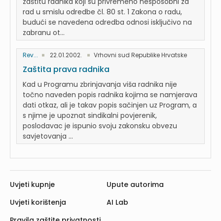
zaštitu radnika koji su privremeno nesposobni za
rad u smislu odredbe čl. 80 st. 1 Zakona o radu,
budući se navedena odredba odnosi isključivo na
zabranu ot...
Rev...
22.01.2002.
Vrhovni sud Republike Hrvatske
Zaštita prava radnika
Kad u Programu zbrinjavanja viša radnika nije
točno naveden popis radnika kojima se namjerava
dati otkaz, ali je takav popis sačinjen uz Program, a
s njime je upoznat sindikalni povjerenik,
poslodavac je ispunio svoju zakonsku obvezu
savjetovanja ...
Uvjeti kupnje
Upute autorima
Uvjeti korištenja
AI Lab
Pravila zaštite privatnosti