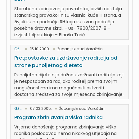
Stambeno zbrinjavanje povratnika, bivših nositelja
stanarskog prava,koji nisu vlasnici kuće ili stana, a
živjeli su na području RH koja su izvan područja
posebne državne skrbi. - Us- 7900/2007-8 -
izvjestitelj: sutkinja – Blanša Turić
Gž ...
15.10.2009.
Županijski sud Varaždin
Pretpostavke za uzdržavanje roditelja od
strane punoljetnog djeteta
Punoljetno dijete nije dužno uzdržavati roditelja koji
je nesposoban za rad, ako roditelj prema svojim
mogućnostima ima mogućnosti ostvariti
dostatna sredstva za svoje mjesečno zbrinjavanje.
Gž ...
07.03.2005.
Županijski sud Varaždin
Program zbrinjavanja viška radnika
Vrijeme donošenja programa zbrinjavanja viška
radnika poslodavca nema nikakvog utjecaja na