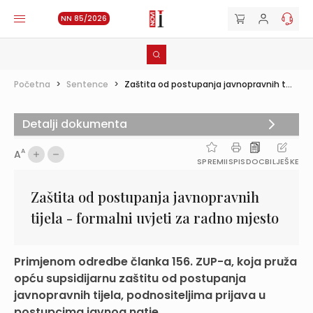
NN 85/2026
Početna
>
Sentence
>
Zaštita od postupanja javnopravnih t...
Detalji dokumenta
A
A
SPREMI
ISPIS
DOC
BILJEŠKE
Zaštita od postupanja javnopravnih
tijela - formalni uvjeti za radno mjesto
Primjenom odredbe članka 156. ZUP-a, koja pruža
opću supsidijarnu zaštitu od postupanja
javnopravnih tijela, podnositeljima prijava u
postupcima javnog natje...