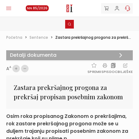
NN 85/2026
Početna
>
Sentence
>
Zastara prekršajnog progona za prekrš...
Detalji dokumenta
A
A
SPREMI
ISPIS
DOC
BILJEŠKE
Zastara prekršajnog progona za
prekršaj propisan posebnim zakonom
Osim roka propisanog Zakonom o prekršajima,
rok zastare prekršajnog progona može se u
duljem trajanju propisati posebnim zakonom za
prekršaje koji su njime p...