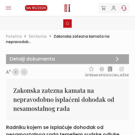
NN 85/2026
Početna
>
Sentence
>
Zakonska zatezna kamata na
nepravodob...
Detalji dokumenta
A
A
SPREMI
ISPIS
DOC
BILJEŠKE
Zakonska zatezna kamata na
nepravodobno isplaćeni dohodak od
nesamostalnog rada
Radniku kojem se isplaćuje dohodak od
nesamostalnog rada temeljem sudske odluke