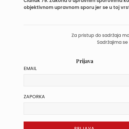
Članak 79. Zakona o upravnim sporovima koj
objektivnom upravnom sporu jer se u toj vrsti
Za pristup do sadržaja mo
Sadržajima se
Prijava
EMAIL
ZAPORKA