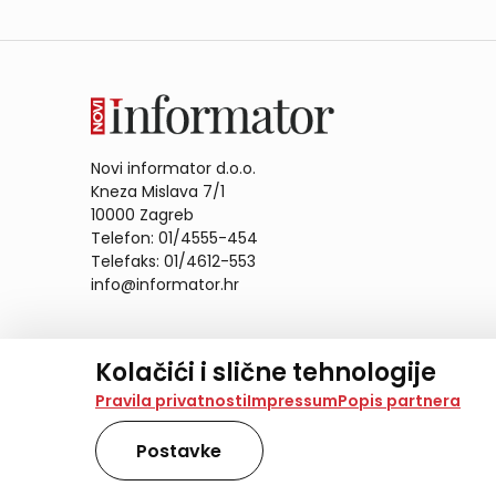
Novi informator d.o.o.
Kneza Mislava 7/1
10000 Zagreb
Telefon: 01/4555-454
Telefaks: 01/4612-553
info@informator.hr
PRATITE NAS:
Kolačići i slične tehnologije
Na našoj web stranici koristimo kolačiće i slične te
Pravila privatnosti
Impressum
Popis partnera
analiziramo promet na stranici te prikazujemo sadržaje
također koriste ove tehnologije.
Postavke
Odabirom opcije „Samo nužno“ prihvaćate samo one ko
obradu svih kolačića potrebnih za analitiku i marke