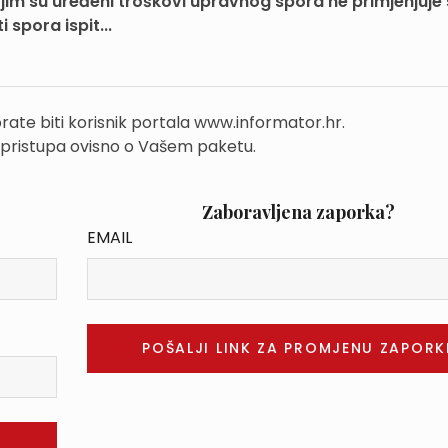
im su uređeni troškovi upravnog spora ne primjenjuje 
 spora ispit...
rate biti korisnik portala www.informator.hr.
 pristupa ovisno o Vašem paketu.
Zaboravljena zaporka?
EMAIL