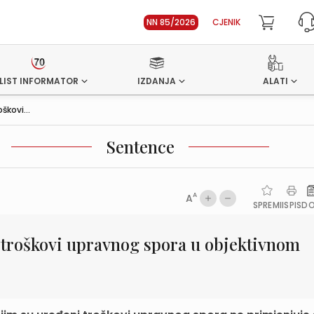
NN 85/2026
CJENIK
LIST INFORMATOR
IZDANJA
ALATI
kovi...
Sentence
A
A
SPREMI
ISPIS
D
troškovi upravnog spora u objektivnom