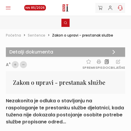
NN 85/2026
Početna
>
Sentence
>
Zakon o upravi - prestanak službe
Detalji dokumenta
A
A
SPREMI
ISPIS
DOC
BILJEŠKE
Zakon o upravi - prestanak službe
Nezakonita je odluka o stavljanju na
raspolaganje te prestanku službe djelatnici, kada
tužena nije dokazala postojanje osobite potrebe
službe propisane odred...