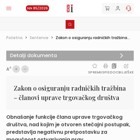
NN 85/2026
Početna
>
Sentence
>
Zakon o osiguranju radničkih tražbina...
Detalji dokumenta
A
A
SPREMI
ISPIS
DOC
BILJEŠKE
Zakon o osiguranju radničkih tražbina
– članovi uprave trgovačkog društva
Obnašanje funkcije člana uprave trgovačkog
društva, nad kojim je otvoren stečajni postupak,
predstavlja negativnu pretpostavku za
mogućnost ostvarivanja prav...