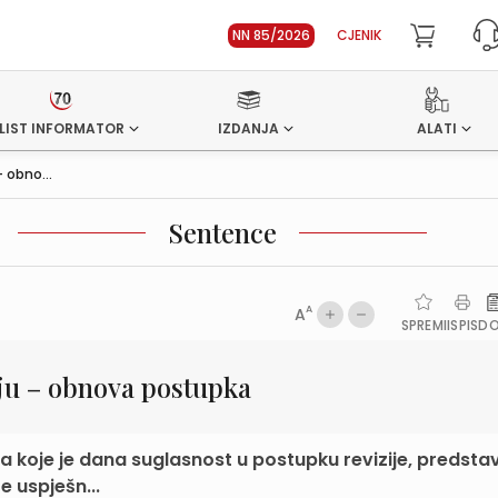
NN 85/2026
CJENIK
LIST INFORMATOR
IZDANJA
ALATI
 obno...
Sentence
A
A
SPREMI
ISPIS
D
ju – obnova postupka
a koje je dana suglasnost u postupku revizije, predstav
e uspješn...