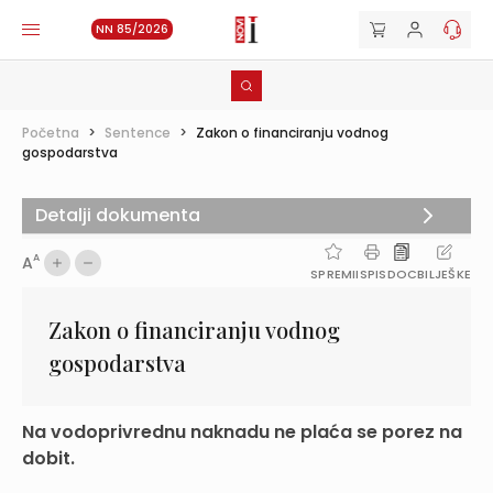
NN 85/2026
Početna
>
Sentence
>
Zakon o financiranju vodnog
gospodarstva
Detalji dokumenta
A
A
SPREMI
ISPIS
DOC
BILJEŠKE
Zakon o financiranju vodnog
gospodarstva
Na vodoprivrednu naknadu ne plaća se porez na
dobit.