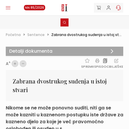
NN 85/2026
Početna
>
Sentence
>
Zabrana dvostrukog suđenja u istoj st...
Detalji dokumenta
A
A
SPREMI
ISPIS
DOC
BILJEŠKE
Zabrana dvostrukog suđenja u istoj
stvari
Nikome se ne može ponovno suditi, niti ga se
može kazniti u kaznenom postupku iste države za
kazneno djelo za koje je već pravomoćno
oslobođen ili osuđen u s...