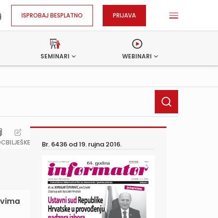
ISPROBAJ BESPLATNO
PRIJAVA
SEMINARI
WEBINARI
OC
BILJEŠKE
Br. 6436 od
19. rujna 2016.
evima