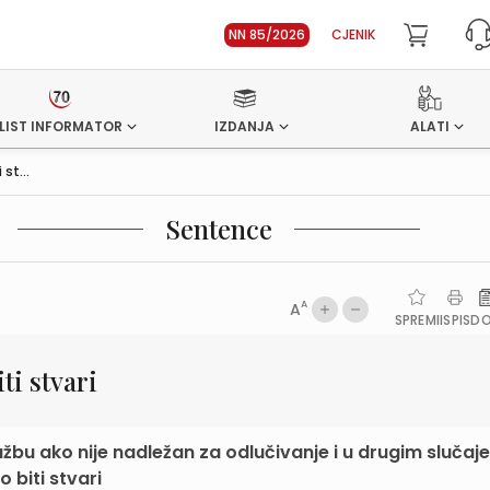
NN 85/2026
CJENIK
LIST INFORMATOR
IZDANJA
ALATI
st...
Sentence
A
A
SPREMI
ISPIS
D
ti stvari
žbu ako nije nadležan za odlučivanje i u drugim slučaj
 biti stvari