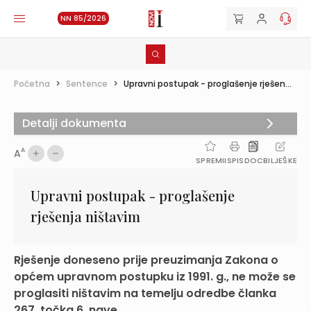
NN 85/2026
Početna
>
Sentence
>
Upravni postupak - proglašenje rješen...
Detalji dokumenta
A
A
SPREMI
ISPIS
DOC
BILJEŠKE
Upravni postupak - proglašenje
rješenja ništavim
Rješenje doneseno prije preuzimanja Zakona o
općem upravnom postupku iz 1991. g., ne može se
proglasiti ništavim na temelju odredbe članka
267. točka 6. nave...