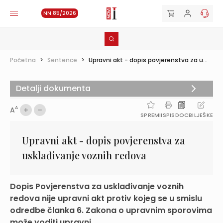
NN 85/2026
Početna
>
Sentence
>
Upravni akt - dopis povjerenstva za u...
Detalji dokumenta
A
A
SPREMI
ISPIS
DOC
BILJEŠKE
Upravni akt - dopis povjerenstva za
usklađivanje voznih redova
Dopis Povjerenstva za usklađivanje voznih
redova nije upravni akt protiv kojeg se u smislu
odredbe članka 6. Zakona o upravnim sporovima
može voditi upravni ...