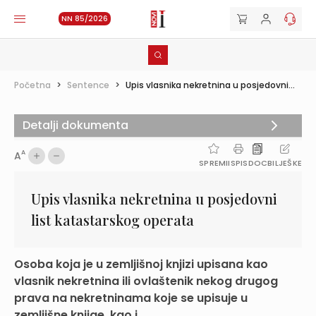
NN 85/2026
Početna
>
Sentence
>
Upis vlasnika nekretnina u posjedovni...
Detalji dokumenta
A
A
SPREMI
ISPIS
DOC
BILJEŠKE
Upis vlasnika nekretnina u posjedovni
list katastarskog operata
Osoba koja je u zemljišnoj knjizi upisana kao
vlasnik nekretnina ili ovlaštenik nekog drugog
prava na nekretninama koje se upisuje u
zemljišne knjige, kao i ...