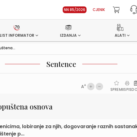
NN 85/2026
CJENIK
LIST INFORMATOR
IZDANJA
ALATI
štena...
Sentence
A
A
SPREMI
ISPIS
D
opuštena osnova
ženicima, lobiranje za njih, dogovaranje raznih sastana
štenje p...