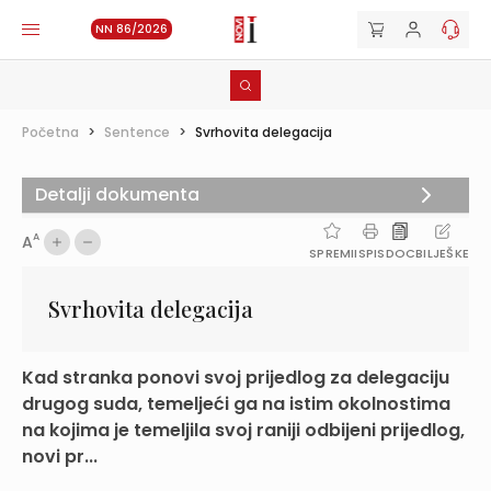
NN 86/2026
Početna
>
Sentence
>
Svrhovita delegacija
Detalji dokumenta
A
A
SPREMI
ISPIS
DOC
BILJEŠKE
Svrhovita delegacija
Kad stranka ponovi svoj prijedlog za delegaciju
drugog suda, temeljeći ga na istim okolnostima
na kojima je temeljila svoj raniji odbijeni prijedlog,
novi pr...