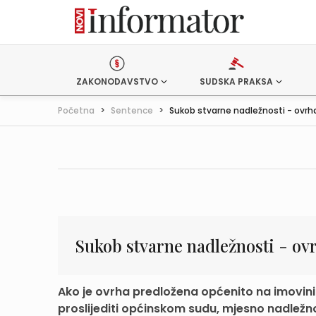
ZAKONODAVSTVO
SUDSKA PRAKSA
Početna
>
Sentence
>
Sukob stvarne nadležnosti - ovrh
Sukob stvarne nadležnosti - ov
Ako je ovrha predložena općenito na imovini o
proslijediti općinskom sudu, mjesno nadlež