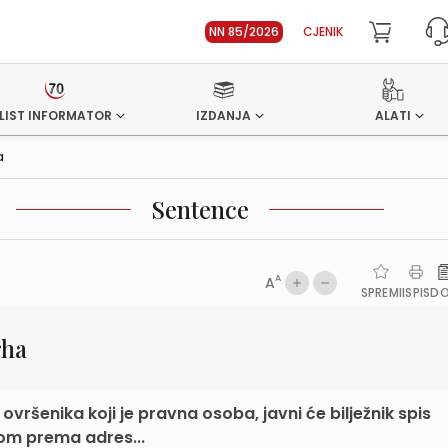
NN 85/2026
CJENIK
LIST INFORMATOR
IZDANJA
ALATI
a
Sentence
A
A
SPREMI
ISPIS
D
rha
vršenika koji je pravna osoba, javni će bilježnik spis
nom prema adres...