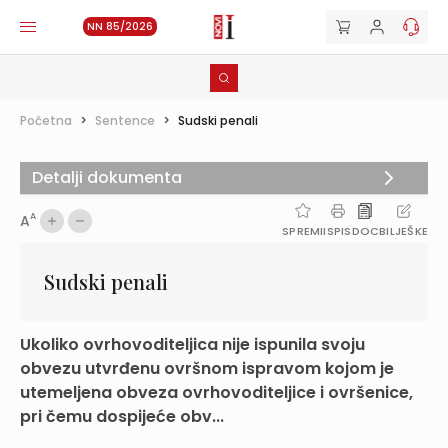
NN 85/2026
Početna
>
Sentence
>
Sudski penali
Detalji dokumenta
A
A
SPREMI
ISPIS
DOC
BILJEŠKE
Sudski penali
Ukoliko ovrhovoditeljica nije ispunila svoju
obvezu utvrđenu ovršnom ispravom kojom je
utemeljena obveza ovrhovoditeljice i ovršenice,
pri čemu dospijeće obv...