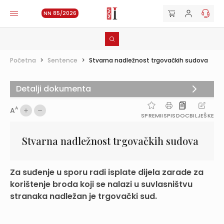
NN 85/2026
Početna
>
Sentence
>
Stvarna nadležnost trgovačkih sudova
Detalji dokumenta
A
A
SPREMI
ISPIS
DOC
BILJEŠKE
Stvarna nadležnost trgovačkih sudova
Za suđenje u sporu radi isplate dijela zarade za
korištenje broda koji se nalazi u suvlasništvu
stranaka nadležan je trgovački sud.