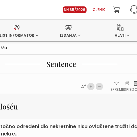
NN 85/2026
CJENIK
LIST INFORMATOR
IZDANJA
ALATI
ošću
Sentence
A
A
SPREMI
ISPIS
D
elošću
e točno određeni dio nekretnine nisu ovlaštene tražiti d
nekre...