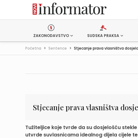
ZAKONODAVSTVO
SUDSKA PRAKSA
Početna
>
Sentence
>
Stjecanje prava vlasništva dosjel
Stjecanje prava vlasništva dosj
Tužiteljice koje tvrde da su dosjelošću stekl
utvrde suvlasnicama idealnog dijela cijele te 