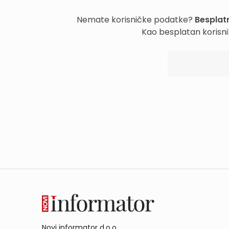
Nemate korisničke podatke?
Besplatn
Kao besplatan korisni
Novi informator d.o.o.