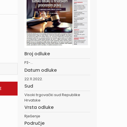
Broj odluke
Pž-...
Datum odluke
22.11.2022.
Sud
Visoki trgovački sud Republike
Hrvatske
Vrsta odluke
Rješenje
Područje