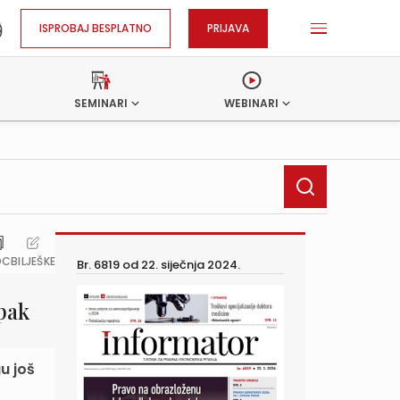
ISPROBAJ BESPLATNO
PRIJAVA
SEMINARI
WEBINARI
OC
BILJEŠKE
Br. 6819 od
22. siječnja 2024.
pak
u još