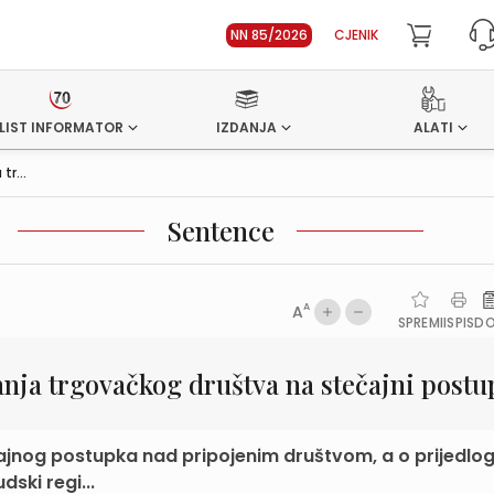
NN 85/2026
CJENIK
LIST INFORMATOR
IZDANJA
ALATI
tr...
Sentence
A
A
SPREMI
ISPIS
D
anja trgovačkog društva na stečajni postu
ajnog postupka nad pripojenim društvom, a o prijedlog
dski regi...