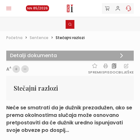
NN 85/2026
Početna
>
Sentence
>
Stečajni razlozi
Detalji dokumenta
A
A
SPREMI
ISPIS
DOC
BILJEŠKE
Stečajni razlozi
Neće se smatrati da je dužnik prezadužen, ako se
prema okolnostima slučaja može osnovano
pretpostaviti da će dužnik uredno ispunjavati
svoje obveze po dospij...