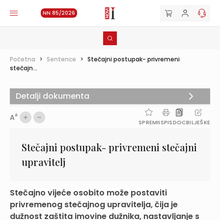
NN 85/2026
Početna
>
Sentence
>
Stečajni postupak- privremeni
stečajn...
Detalji dokumenta
A
A
SPREMI
ISPIS
DOC
BILJEŠKE
Stečajni postupak- privremeni stečajni
upravitelj
Stečajno vijeće osobito može postaviti
privremenog stečajnog upravitelja, čija je
dužnost zaštita imovine dužnika, nastavljanje s