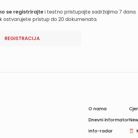
o se registrirajte
i testno pristupajte sadržajima 7 dana.
k ostvarujete pristup do 20 dokumenata.
REGISTRACIJA
O nama
Cjen
Dnevni informator
New
Info-radar