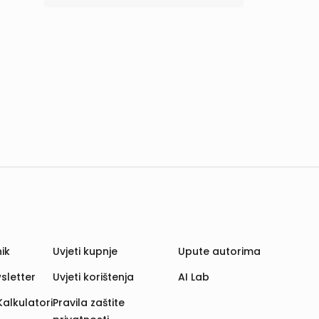
ik
Uvjeti kupnje
Upute autorima
sletter
Uvjeti korištenja
AI Lab
Kalkulatori
Pravila zaštite