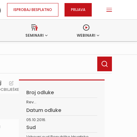
ISPROBAJ BESPLATNO
PRIJAVA
SEMINARI
WEBINARI
OC
BILJEŠKE
Broj odluke
Rev...
Datum odluke
05.10.2016.
a
Sud
Vrhovni sud Republike Hrvatske