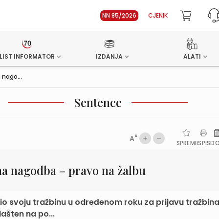
NN 85/2026
CJENIK
LIST INFORMATOR
IZDANJA
ALATI
 nago...
Sentence
A
A
SPREMI
ISPIS
D
na nagodba – pravo na žalbu
io svoju tražbinu u određenom roku za prijavu tražbin
lašten na po...