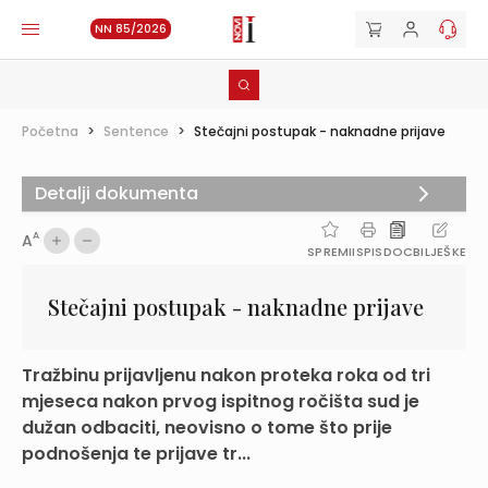
NN 85/2026
Početna
>
Sentence
>
Stečajni postupak - naknadne prijave
Detalji dokumenta
A
A
SPREMI
ISPIS
DOC
BILJEŠKE
Stečajni postupak - naknadne prijave
Tražbinu prijavljenu nakon proteka roka od tri
mjeseca nakon prvog ispitnog ročišta sud je
dužan odbaciti, neovisno o tome što prije
podnošenja te prijave tr...