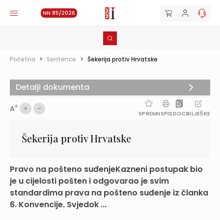
NN 85/2026
Početna
>
Sentence
>
Šekerija protiv Hrvatske
Detalji dokumenta
A
A
SPREMI
ISPIS
DOC
BILJEŠKE
Šekerija protiv Hrvatske
Pravo na pošteno suđenjeKazneni postupak bio
je u cijelosti pošten i odgovarao je svim
standardima prava na pošteno suđenje iz članka
6. Konvencije. Svjedok ...