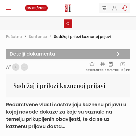
NN 85/2026
Početna
>
Sentence
>
Sadržaj i prilozi kaznenoj prijavi
Detalji dokumenta
A
A
SPREMI
ISPIS
DOC
BILJEŠKE
Sadržaj i prilozi kaznenoj prijavi
Redarstvene vlasti sastavljaju kaznenu prijavu u
kojoj navode dokaze za koje su saznale na
temelju prikupljenih obavijesti, te da se uz
kaznenu prijavu dosta...