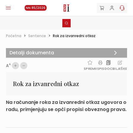
NN 85/2026
Početna
>
Sentence
>
Rok za izvanredni otkaz
Detalji dokumenta
A
A
SPREMI
ISPIS
DOC
BILJEŠKE
Rok za izvanredni otkaz
Na računanje roka za izvanredni otkaz ugovora o
radu, primjenjuju se opći propisi obveznog prava.