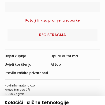
REGISTRACIJA
Uvjeti kupnje
Upute autorima
Uvjeti korištenja
AI Lab
Pravila zaštite privatnosti
Novi informator d.o.o.
Kneza Mislava 7/1
10000 Zagreb
Telefon: 01/4555-454
Kolačići i slične tehnologije
Telefaks: 01/4612-553