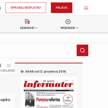
ISPROBAJ BESPLATNO
PRIJAVA
SEMINARI
WEBINARI
OC
BILJEŠKE
Br. 6448 od
12. prosinca 2016.
tupku