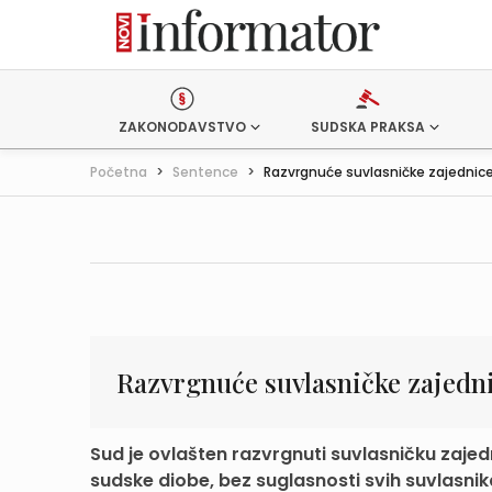
ZAKONODAVSTVO
SUDSKA PRAKSA
Početna
>
Sentence
>
Razvrgnuće suvlasničke zajednice 
Razvrgnuće suvlasničke zajedn
Sud je ovlašten razvrgnuti suvlasničku zaj
sudske diobe, bez suglasnosti svih suvlasnik