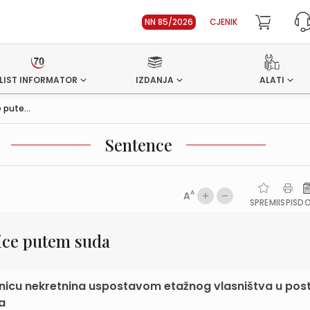
NN 85/2026
CJENIK
LIST INFORMATOR
IZDANJA
ALATI
pute...
Sentence
A
A
SPREMI
ISPIS
D
ice putem suda
ednicu nekretnina uspostavom etažnog vlasništva u pos
a