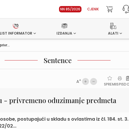
NN 85/2026
CJENIK
LIST INFORMATOR
IZDANJA
ALATI
ivr...
Sentence
A
A
SPREMI
ISPIS
D
u - privremeno oduzimanje predmeta
 osobe, postupajući u skladu s ovlastima iz čl. 184. st. 3.
22/02...