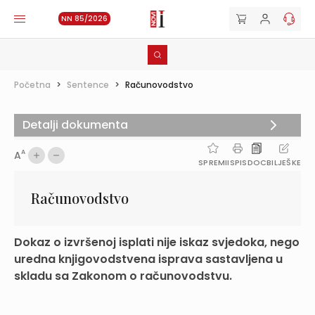
NN 85/2026
Početna
>
Sentence
>
Računovodstvo
Detalji dokumenta
A
A
SPREMI
ISPIS
DOC
BILJEŠKE
Računovodstvo
Dokaz o izvršenoj isplati nije iskaz svjedoka, nego
uredna knjigovodstvena isprava sastavljena u
skladu sa Zakonom o računovodstvu.