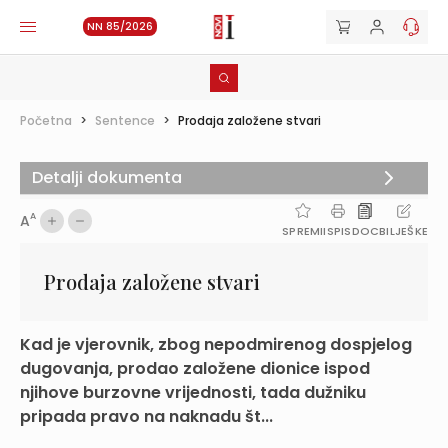
NN 85/2026
Početna
>
Sentence
>
Prodaja založene stvari
Detalji dokumenta
A
A
SPREMI
ISPIS
DOC
BILJEŠKE
Prodaja založene stvari
Kad je vjerovnik, zbog nepodmirenog dospjelog
dugovanja, prodao založene dionice ispod
njihove burzovne vrijednosti, tada dužniku
pripada pravo na naknadu št...