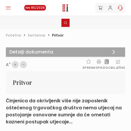
NN 85/2026
Početna
>
Sentence
>
Pritvor
Detalji dokumenta
A
A
SPREMI
ISPIS
DOC
BILJEŠKE
Pritvor
Činjenica da okrivljenik više nije zaposlenik
oštećenog trgovačkog društva nema utjecaj na
postojanje osnovane sumnje da će ometati
kazneni postupak utjecaje...