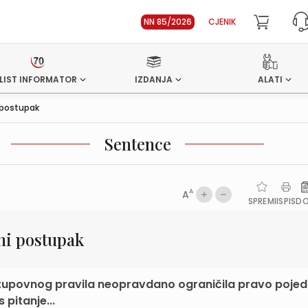
NN 85/2026
CJENIK
LIST INFORMATOR
IZDANJA
ALATI
 postupak
Sentence
A
A
SPREMI
ISPIS
D
ni postupak
postupovnog pravila neopravdano ograničila pravo poje
pitanje...