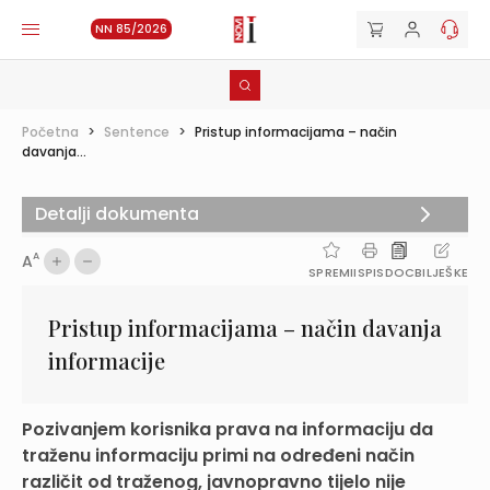
NN 85/2026
Početna
>
Sentence
>
Pristup informacijama – način
davanja...
Detalji dokumenta
A
A
SPREMI
ISPIS
DOC
BILJEŠKE
Pristup informacijama – način davanja
informacije
Pozivanjem korisnika prava na informaciju da
traženu informaciju primi na određeni način
različit od traženog, javnopravno tijelo nije