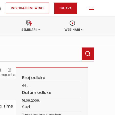
ISPROBAJ BESPLATNO
PRIJAVA
SEMINARI
WEBINARI
OC
BILJEŠKE
Broj odluke
Gž ...
Datum odluke
16.09.2009.
, time
Sud
Županijski sud Varaždin