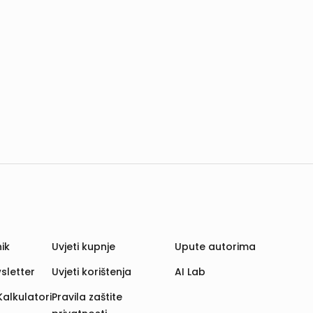
ik
Uvjeti kupnje
Upute autorima
sletter
Uvjeti korištenja
AI Lab
Kalkulatori
Pravila zaštite