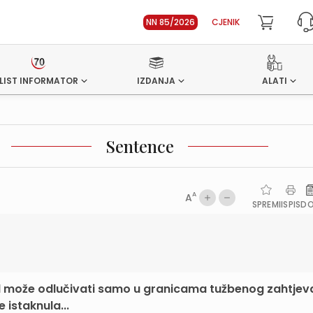
NN 85/2026
CJENIK
LIST INFORMATOR
IZDANJA
ALATI
Sentence
A
A
SPREMI
ISPIS
D
d može odlučivati samo u granicama tužbenog zahtjeva
 istaknula...