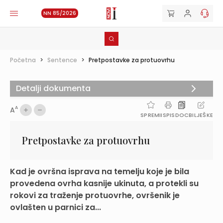
NN 85/2026
Početna
>
Sentence
>
Pretpostavke za protuovrhu
Detalji dokumenta
A
A
SPREMI
ISPIS
DOC
BILJEŠKE
Pretpostavke za protuovrhu
Kad je ovršna isprava na temelju koje je bila
provedena ovrha kasnije ukinuta, a protekli su
rokovi za traženje protuovrhe, ovršenik je
ovlašten u parnici za...