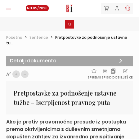
NN 85/2026
Početna
>
Sentence
>
Pretpostavke za podnošenje ustavne
tu...
Detalji dokumenta
A
A
SPREMI
ISPIS
DOC
BILJEŠKE
Pretpostavke za podnošenje ustavne
tužbe – Iscrpljenost pravnog puta
Ako je protiv pravomoćne presude iz postupka
prema okrivljenicima s duševnim smetnjama
dopušten zahtjev za izvanredno preispitivanje