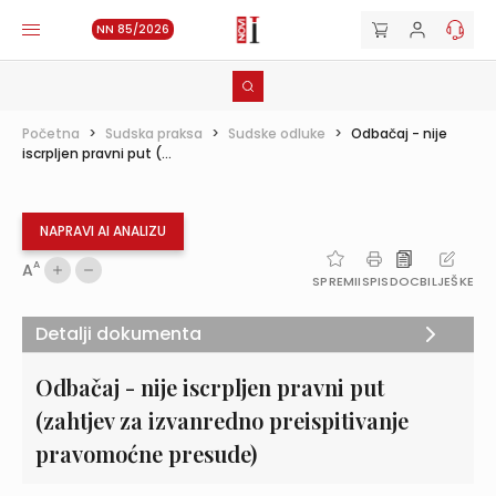
NN 85/2026
Početna
>
Sudska praksa
>
Sudske odluke
>
Odbačaj - nije
iscrpljen pravni put (...
NAPRAVI AI ANALIZU
A
A
SPREMI
ISPIS
DOC
BILJEŠKE
Detalji dokumenta
Odbačaj - nije iscrpljen pravni put
(zahtjev za izvanredno preispitivanje
pravomoćne presude)