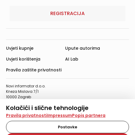
REGISTRACIJA
Uvjeti kupnje
Upute autorima
Uvjeti korištenja
AI Lab
Pravila zaštite privatnosti
Novi informator d.o.o.
Kneza Mislava 7/1
10000 Zagreb
Telefon: 01/4555-454
Kolačići i slične tehnologije
Telefaks: 01/4612-553
info@informator.hr
Na našoj web stranici koristimo kolačiće i slične
Pravila privatnosti
Impressum
Popis partnera
tehnologije za pohranu, čitanje i obradu informacija na
vašem uređaju. Time poboljšavamo korisničko iskustvo,
Postavke
PRATITE NAS:
analiziramo promet na stranici te prikazujemo sadržaje i