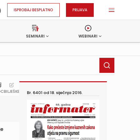
ISPROBAJ BESPLATNO
PRIJAVA
SEMINARI
WEBINARI
OC
BILJEŠKE
Br. 6401 od
18. siječnja 2016.
je