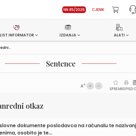
NN 85/2026
CJENIK
LIST INFORMATOR
IZDANJA
ALATI
edni...
Sentence
A
A
SPREMI
ISPIS
D
anredni otkaz
poslovne dokumente poslodavca na računalu te nazivan
ma, osobito je te...