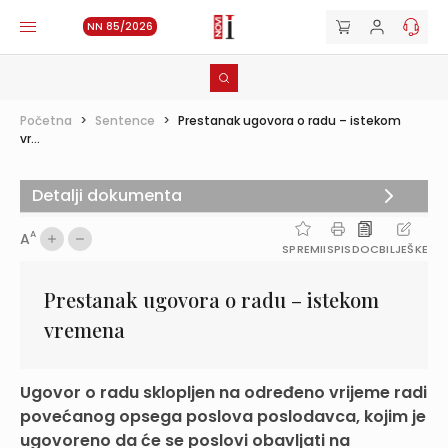
NN 85/2026
Početna
>
Sentence
>
Prestanak ugovora o radu – istekom
vr...
Detalji dokumenta
A
A
SPREMI
ISPIS
DOC
BILJEŠKE
Prestanak ugovora o radu – istekom
vremena
Ugovor o radu sklopljen na određeno vrijeme radi
povećanog opsega poslova poslodavca, kojim je
ugovoreno da će se poslovi obavljati na