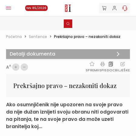
NN 85/2026
Početna
>
Sentence
>
Prekršajno pravo – nezakoniti dokaz
Detalji dokumenta
A
A
SPREMI
ISPIS
DOC
BILJEŠKE
Prekršajno pravo – nezakoniti dokaz
Ako osumnjičenik nije upozoren na svoje pravo
da nije dužan iznijeti svoju obranu niti odgovarati
na pitanja, te na svoje pravo da može uzeti
branitelja koj...