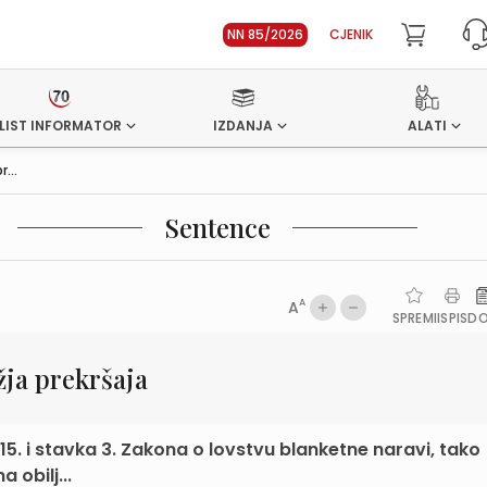
NN 85/2026
CJENIK
LIST INFORMATOR
IZDANJA
ALATI
...
Sentence
A
A
SPREMI
ISPIS
D
žja prekršaja
 15. i stavka 3. Zakona o lovstvu blanketne naravi, tako
 obilj...