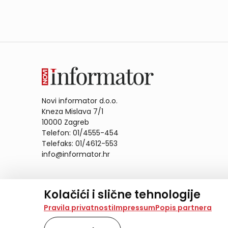
Novi informator d.o.o.
Kneza Mislava 7/1
10000 Zagreb
Telefon: 01/4555-454
Telefaks: 01/4612-553
info@informator.hr
PRATITE NAS:
Kolačići i slične tehnologije
Na našoj web stranici koristimo kolačiće i slične te
Pravila privatnosti
Impressum
Popis partnera
analiziramo promet na stranici te prikazujemo sadržaje
također koriste ove tehnologije.