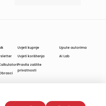
ik
Uvjeti kupnje
Upute autorima
sletter
Uvjeti korištenja
AI Lab
Kalkulatori
Pravila zaštite
privatnosti
Obrasci
aju. Time poboljšavamo korisničko iskustvo,
 više web stranica i uređaja u tu svrhu. Naši partneri