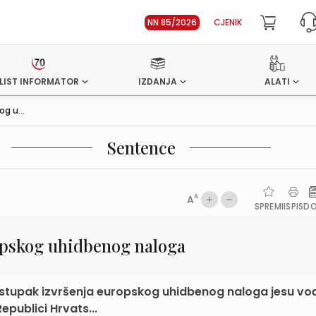
NN 85/2026
CJENIK
LIST INFORMATOR
IZDANJA
ALATI
g u...
Sentence
A
A
SPREMI
ISPIS
D
opskog uhidbenog naloga
ostupak izvršenja europskog uhidbenog naloga jesu vo
publici Hrvats...