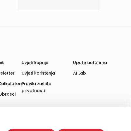
ik
Uvjeti kupnje
Upute autorima
sletter
Uvjeti korištenja
AI Lab
Kalkulatori
Pravila zaštite
privatnosti
Obrasci
aju. Time poboljšavamo korisničko iskustvo,
 više web stranica i uređaja u tu svrhu. Naši partneri