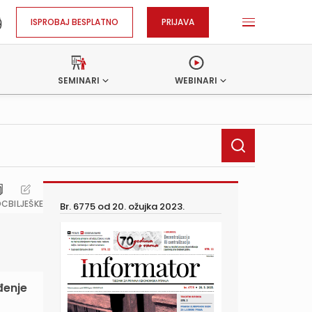
ISPROBAJ BESPLATNO
PRIJAVA
SEMINARI
WEBINARI
OC
BILJEŠKE
Br. 6775 od
20. ožujka 2023.
đenje