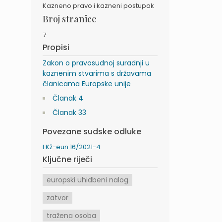
Kazneno pravo i kazneni postupak
Broj stranice
7
Propisi
Zakon o pravosudnoj suradnji u
kaznenim stvarima s državama
članicama Europske unije
Članak 4
Članak 33
Povezane sudske odluke
I Kž-eun 16/2021-4
Ključne riječi
europski uhidbeni nalog
zatvor
tražena osoba