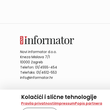
Novi informator d.o.o.
Kneza Mislava 7/1
10000 Zagreb
Telefon: 01/4555-454
Telefaks: 01/4612-553
info@informator.hr
PRATITE NAS:
Kolačići i slične tehnologije
Na našoj web stranici koristimo kolačiće i slične te
Pravila privatnosti
Impressum
Popis partnera
analiziramo promet na stranici te prikazujemo sadržaje